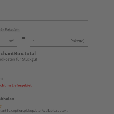
 € / Paket(e))
m²
Paket(e)
rchantBox.total
ndkosten für Stückgut
en
icht im Liefergebiet
abholen
g:
antBox.option.pickup.laterAvailable.subtext