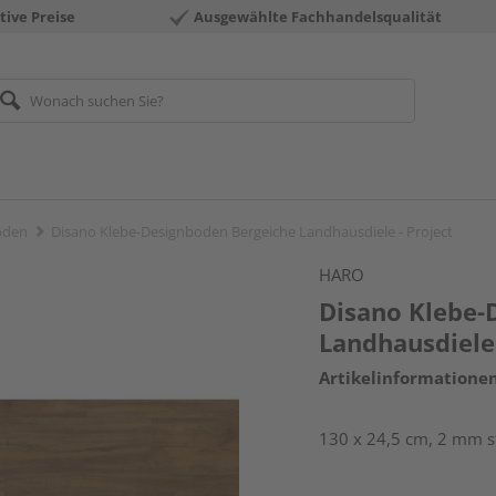
tive Preise
Ausgewählte Fachhandelsqualität
öden
Disano Klebe-Designboden Bergeiche Landhausdiele - Project
HARO
Disano Klebe-
Landhausdiele 
Artikelinformatione
130 x 24,5 cm, 2 mm st