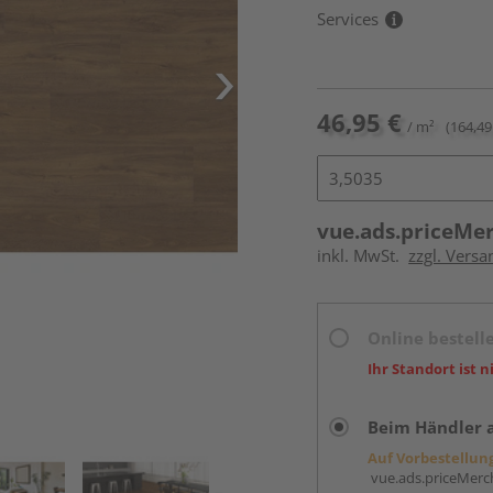
Services
46,95 €
/ m²
(164,49
vue.ads.priceMe
inkl. MwSt.
zzgl. Versa
Online bestell
Ihr Standort ist n
Beim Händler 
Auf Vorbestellun
vue.ads.priceMerch