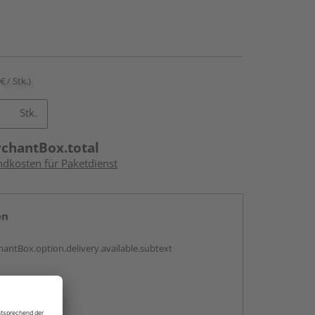
€ / Stk.)
Stk.
rchantBox.total
ndkosten für Paketdienst
en
antBox.option.delivery.available.subtext
abholen
ng möglich