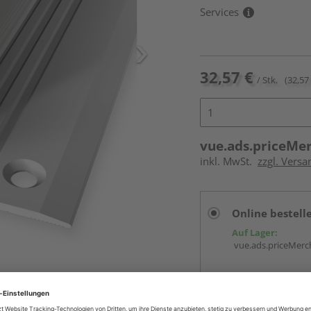
Services
32,57 €
/ Stk.
(32,57 
vue.ads.priceMe
inkl. MwSt.
zzgl. Versa
Online bestell
Auf Lager:
vue.ads.priceMerch
Beim Händler 
Auf Lager:
Abholu