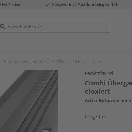
tive Preise
Ausgewählte Fachhandelsqualität
e
Combi Übergangs-Profil PF 378V Alu edelstahl eloxiert
Parkettfreund
Combi Übergang
eloxiert
Artikelinformatione
Länge 1 m