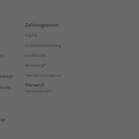
Zahlungsarten
PayPal
Onlineüberweisung
ein
Kreditkarte
Rechnung*
*Bonität vorausgesetzt
erkauf
Versand
hnitt
Versandkosten
ter