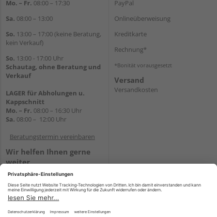
Mo. – Fr.
08:00 – 17:30
PayPal
Sa.
08:00 – 13:00
Onlineüberweisung
So.
13:00 – 17:00 (keine Beratung,
Kreditkarte
kein Verkauf)
Rechnung*
So.
13:00 - 17:00 Uhr
*Bonität vorausgesetzt
Schautag, ohne Beratung und
Verkauf
Versand
Versandkosten
LAGER für Abholungen u.
Kappschnitt
Mo. – Fr.
08:00 – 16:30 Uhr
Sa.
08:00 – 12:00 Uhr
Beratungstermin vereinbaren
Wir helfen Ihnen gerne
weiter
Tel.:
+49 5647 94660
E-Mail:
shop@holz-mehring.de
WhatsApp