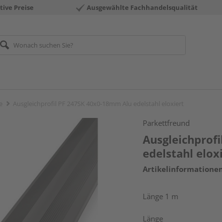
tive Preise
Ausgewählte Fachhandelsqualität
e
Ausgleichprofil PF 247SK 40x0-18mm Alu edelstahl eloxiert
Parkettfreund
Ausgleichprof
edelstahl elox
Artikelinformatione
Länge 1 m
Länge