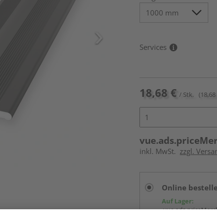
Services
18,68 €
/ Stk.
(18,68 
vue.ads.priceMe
inkl. MwSt.
zzgl. Versa
Online bestell
Auf Lager:
vue.ads.priceMerch