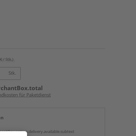
€ / Stk.)
Stk.
rchantBox.total
ndkosten für Paketdienst
en
antBox.option.delivery.available.subtext