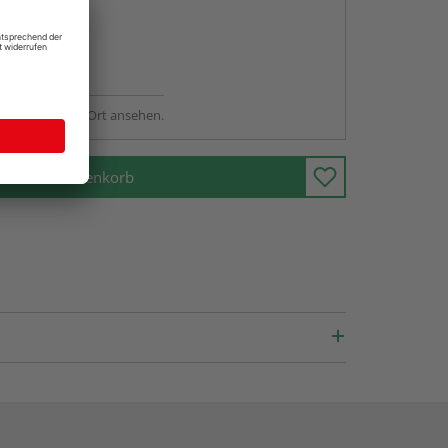
abholen
ng möglich
sstellung - vor Ort ansehen.
In den Warenkorb